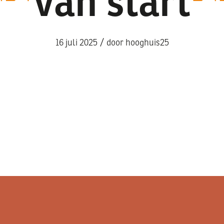
van start
/
16 juli 2025
door
hooghuis25